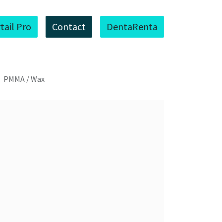
tail Pro
Contact
DentaRenta
PMMA / Wax